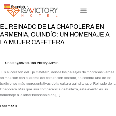
Ir
Spanish
▼
al
contenido
EL
EL REINADO DE LA CHAPOLERA EN
REINADO
ARMENIA, QUINDÍO: UN HOMENAJE A
DE
LA MUJER CAFETERA
LA
CHAPOLERA
EN
ARMENIA,
Uncategorized
/
Isa Victory Admin
QUINDÍO:
UN
En el corazón del Eje Cafetero, donde los paisajes de montañas verdes
HOMENAJE
se mezclan con el aroma del café recién tostado, se celebra una de las
A
tradiciones más representativas de la cultura quindiana: el Reinado de la
LA
Chapolera. Más que una competencia de belleza, este evento es un
MUJER
homenaje a la labor incansable de […]
CAFETERA
Leer más »