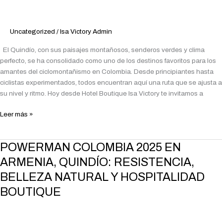
BICICLETA:
AVENTURA
NATURAL
Uncategorized
/
Isa Victory Admin
EN
CADA
El Quindío, con sus paisajes montañosos, senderos verdes y clima
PEDALADA
perfecto, se ha consolidado como uno de los destinos favoritos para los
amantes del ciclomontañismo en Colombia. Desde principiantes hasta
ciclistas experimentados, todos encuentran aquí una ruta que se ajusta a
su nivel y ritmo. Hoy desde Hotel Boutique Isa Victory te invitamos a
Leer más »
POWERMAN
POWERMAN COLOMBIA 2025 EN
COLOMBIA
ARMENIA, QUINDÍO: RESISTENCIA,
2025
BELLEZA NATURAL Y HOSPITALIDAD
EN
ARMENIA,
BOUTIQUE
QUINDÍO:
RESISTENCIA,
BELLEZA