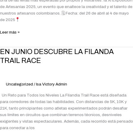
una de las ferias más esperadas por propios y visitantes: la XI Exposición
EXPOSICIÓN
de Artesanías 2025, un evento que enaltece la creatividad y el talento de
ARTESANÍAS
nuestros artesanos colombianos. 🗓 Fecha: del 26 de abril al 4 de mayo
2025
de 2025
Leer más »
EN
EN JUNIO DESCUBRE LA FILANDA
JUNIO
TRAIL RACE
DESCUBRE
LA
FILANDA
TRAIL
Uncategorized
/
Isa Victory Admin
RACE
Un Reto para Todos los Niveles La Filandia Trail Race está diseñada
para corredores de todas las habilidades. Con distancias de 5K, 10K y
21K, tanto principiantes como atletas experimentados podrán desafiar
sus límites en circuitos que combinan terrenos técnicos, desniveles
exigentes y vistas espectaculares. Además, cada recorrido está pensado
para conectar a los