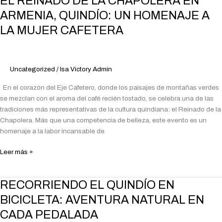
EL REINADO DE LA CHAPOLERA EN
REINADO
ARMENIA, QUINDÍO: UN HOMENAJE A
DE
LA MUJER CAFETERA
LA
CHAPOLERA
EN
ARMENIA,
Uncategorized
/
Isa Victory Admin
QUINDÍO:
UN
En el corazón del Eje Cafetero, donde los paisajes de montañas verdes
HOMENAJE
se mezclan con el aroma del café recién tostado, se celebra una de las
A
tradiciones más representativas de la cultura quindiana: el Reinado de la
LA
Chapolera. Más que una competencia de belleza, este evento es un
MUJER
homenaje a la labor incansable de
CAFETERA
Leer más »
RECORRIENDO
RECORRIENDO EL QUINDÍO EN
EL
BICICLETA: AVENTURA NATURAL EN
QUINDÍO
CADA PEDALADA
EN