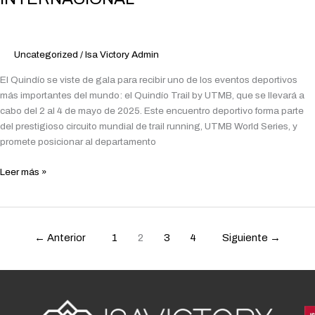
CITA
DEPORTIVA
QUE
Uncategorized
/
Isa Victory Admin
CONSOLIDA
AL
El Quindío se viste de gala para recibir uno de los eventos deportivos
DEPARTAMENTO
más importantes del mundo: el Quindío Trail by UTMB, que se llevará a
COMO
cabo del 2 al 4 de mayo de 2025. Este encuentro deportivo forma parte
DESTINO
del prestigioso circuito mundial de trail running, UTMB World Series, y
INTERNACIONAL
promete posicionar al departamento
Leer más »
←
Anterior
1
2
3
4
Siguiente
→