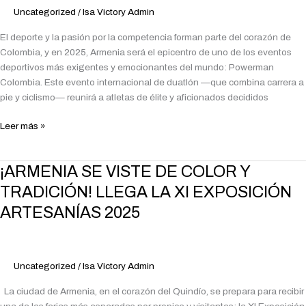
Uncategorized
/
Isa Victory Admin
NATURAL
Y
El deporte y la pasión por la competencia forman parte del corazón de
HOSPITALIDAD
Colombia, y en 2025, Armenia será el epicentro de uno de los eventos
BOUTIQUE
deportivos más exigentes y emocionantes del mundo: Powerman
Colombia. Este evento internacional de duatlón —que combina carrera a
pie y ciclismo— reunirá a atletas de élite y aficionados decididos
Leer más »
¡ARMENIA
¡ARMENIA SE VISTE DE COLOR Y
SE
TRADICIÓN! LLEGA LA XI EXPOSICIÓN
VISTE
ARTESANÍAS 2025
DE
COLOR
Y
TRADICIÓN!
Uncategorized
/
Isa Victory Admin
LLEGA
LA
La ciudad de Armenia, en el corazón del Quindío, se prepara para recibir
XI