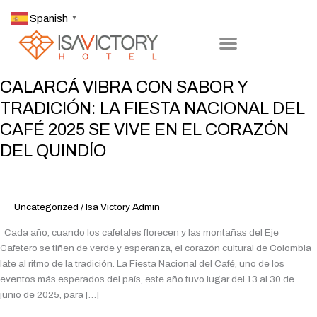
Ir
Spanish
▼
al
contenido
CALARCÁ
CALARCÁ VIBRA CON SABOR Y
VIBRA
TRADICIÓN: LA FIESTA NACIONAL DEL
CON
CAFÉ 2025 SE VIVE EN EL CORAZÓN
SABOR
Y
DEL QUINDÍO
TRADICIÓN:
LA
FIESTA
Uncategorized
/
Isa Victory Admin
NACIONAL
DEL
Cada año, cuando los cafetales florecen y las montañas del Eje
CAFÉ
Cafetero se tiñen de verde y esperanza, el corazón cultural de Colombia
2025
late al ritmo de la tradición. La Fiesta Nacional del Café, uno de los
SE
eventos más esperados del país, este año tuvo lugar del 13 al 30 de
VIVE
junio de 2025, para […]
EN
EL