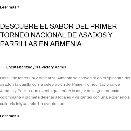
Leer más »
DESCUBRE
DESCUBRE EL SABOR DEL PRIMER
EL
TORNEO NACIONAL DE ASADOS Y
SABOR
PARRILLAS EN ARMENIA
DEL
PRIMER
TORNEO
NACIONAL
Uncategorized
/
Isa Victory Admin
DE
ASADOS
Del 28 de febrero al 2 de marzo, Armenia se convertirá en el epicentro del
Y
asado y la parrilla con la celebración del Primer Torneo Nacional de
PARRILLAS
Asados y Parrillas, un evento que reúne lo mejor de la gastronomía
EN
colombiana y promete deleitar a locales y visitantes con una experiencia
ARMENIA
culinaria inigualable. Un evento que
Leer más »