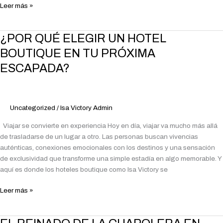
Leer más »
CORAZÓN
DEL
QUINDÍO
¿POR
¿POR QUÉ ELEGIR UN HOTEL
QUÉ
BOUTIQUE EN TU PRÓXIMA
ELEGIR
ESCAPADA?
UN
HOTEL
BOUTIQUE
EN
Uncategorized
/
Isa Victory Admin
TU
PRÓXIMA
Viajar se convierte en experiencia Hoy en día, viajar va mucho más allá
ESCAPADA?
de trasladarse de un lugar a otro. Las personas buscan vivencias
auténticas, conexiones emocionales con los destinos y una sensación
de exclusividad que transforme una simple estadía en algo memorable. Y
aquí es donde los hoteles boutique como Isa Victory se
Leer más »
EL