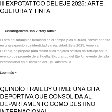
III
III EXPOTATTOO DEL EJE 2025: ARTE,
EXPOTATTOO
CULTURA Y TINTA
DEL
EJE
2025:
ARTE,
Uncategorized
/
Isa Victory Admin
CULTURA
El arte del tatuaje ha trascendido el tiempo y las culturas, convirtiéndose
Y
en una expresión de identidad y creatividad. Este 2025, Armenia,
TINTA
Quindío, se prepara para recibir a los mejores artistas del tatuaje en un
evento que promete dejar huella: Expotattoo del Eje. Un evento de talla
internacional en el corazón del Eje Cafetero La
Leer más »
QUINDÍO
QUINDÍO TRAIL BY UTMB: UNA CITA
TRAIL
DEPORTIVA QUE CONSOLIDA AL
BY
DEPARTAMENTO COMO DESTINO
UTMB:
UNA
INTERNACIONAL