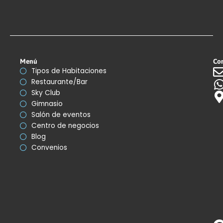
Menú
Co
Tipos de Habitaciones
Restaurante/Bar
Sky Club
Gimnasio
Salón de eventos
Centro de negocios
Blog
Convenios