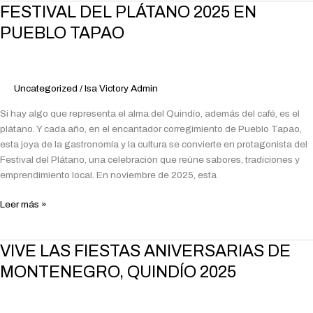
FESTIVAL
FESTIVAL DEL PLÁTANO 2025 EN
DEL
PUEBLO TAPAO
PLÁTANO
2025
EN
PUEBLO
Uncategorized
/
Isa Victory Admin
TAPAO
Si hay algo que representa el alma del Quindío, además del café, es el
plátano. Y cada año, en el encantador corregimiento de Pueblo Tapao,
esta joya de la gastronomía y la cultura se convierte en protagonista del
Festival del Plátano, una celebración que reúne sabores, tradiciones y
emprendimiento local. En noviembre de 2025, esta
Leer más »
VIVE
VIVE LAS FIESTAS ANIVERSARIAS DE
LAS
MONTENEGRO, QUINDÍO 2025
FIESTAS
ANIVERSARIAS
DE