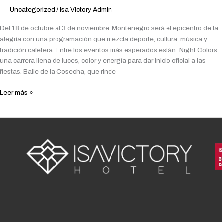
MONTENEGRO,
Uncategorized
/
Isa Victory Admin
QUINDÍO
Del 18 de octubre al 3 de noviembre, Montenegro será el epicentro de la
2025
alegría con una programación que mezcla deporte, cultura, música y
tradición cafetera. Entre los eventos más esperados están: Night Colors,
una carrera llena de luces, color y energía para dar inicio oficial a las
fiestas. Baile de la Cosecha, que rinde
Leer más »