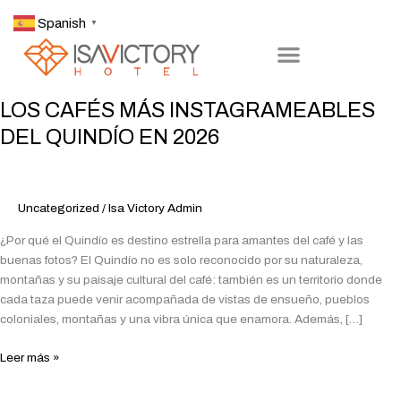
Ir
Spanish
▼
al
contenido
LOS
LOS CAFÉS MÁS INSTAGRAMEABLES
CAFÉS
DEL QUINDÍO EN 2026
MÁS
INSTAGRAMEABLES
DEL
QUINDÍO
Uncategorized
/
Isa Victory Admin
EN
¿Por qué el Quindío es destino estrella para amantes del café y las
2026
buenas fotos? El Quindío no es solo reconocido por su naturaleza,
montañas y su paisaje cultural del café: también es un territorio donde
cada taza puede venir acompañada de vistas de ensueño, pueblos
coloniales, montañas y una vibra única que enamora. Además, […]
Leer más »