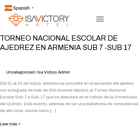
Ir
Spanish
▼
al
contenido
TORNEO
TORNEO NACIONAL ESCOLAR DE
NACIONAL
AJEDREZ EN ARMENIA SUB 7 -SUB 17
ESCOLAR
DE
AJEDREZ
EN
Uncategorized
/
Isa Victory Admin
ARMENIA
Del 21 al 24 de marzo, Armenia se convierte en el epicentro del ajedrez
SUB
con la llegada de más de 300 jóvenes talentos al Torneo Nacional
7
Escolar Sub-7 a Sub-17, que se disputará en el coliseo de la Universidad
-
del Quindío. Este evento, además de ser una plataforma de competencia
SUB
de alto nivel, servirá como […]
17
Leer más »