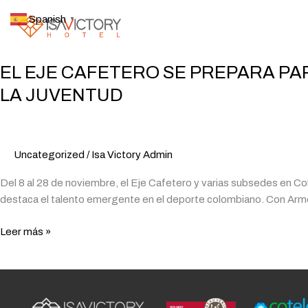
Ir
Spanish
▼
al
contenido
EL EJE CAFETERO SE PREPARA PA
EL
EJE
LA JUVENTUD
CAFETERO
SE
PREPARA
PARA
Uncategorized
/
Isa Victory Admin
LOS
Del 8 al 28 de noviembre, el Eje Cafetero y varias subsedes en Co
I
destaca el talento emergente en el deporte colombiano. Con Armen
JUEGOS
DEPORTIVOS
Leer más »
NACIONALES
Y
PARANACIONALES
DE
LA