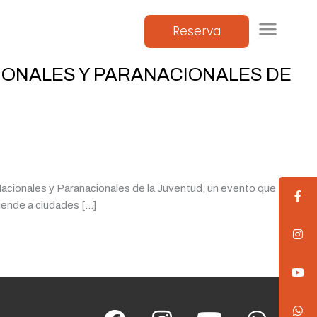
Reserva
CIONALES Y PARANACIONALES DE
Nacionales y Paranacionales de la Juventud, un evento que
iende a ciudades […]
F
I
Y
W